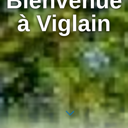
Bienvenue
à Viglain