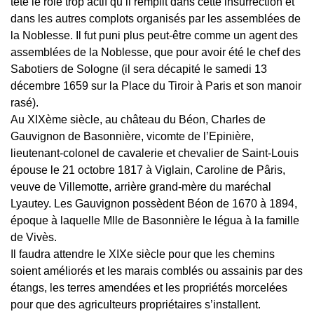
tête le rôle trop actif qu’il remplit dans cette insurrection et
dans les autres complots organisés par les assemblées de
la Noblesse. Il fut puni plus peut-être comme un agent des
assemblées de la Noblesse, que pour avoir été le chef des
Sabotiers de Sologne (il sera décapité le samedi 13
décembre 1659 sur la Place du Tiroir à Paris et son manoir
rasé).
Au XIXème siècle, au château du Béon, Charles de
Gauvignon de Basonnière, vicomte de l’Epinière,
lieutenant-colonel de cavalerie et chevalier de Saint-Louis
épouse le 21 octobre 1817 à Viglain, Caroline de Pâris,
veuve de Villemotte, arrière grand-mère du maréchal
Lyautey. Les Gauvignon possèdent Béon de 1670 à 1894,
époque à laquelle Mlle de Basonnière le légua à la famille
de Vivès.
Il faudra attendre le XIXe siècle pour que les chemins
soient améliorés et les marais comblés ou assainis par des
étangs, les terres amendées et les propriétés morcelées
pour que des agriculteurs propriétaires s’installent.