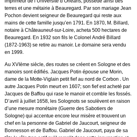
imprimeur de l’Université d’Orléans, possède ainsi des
terres et une métairie à Beauregard. Par son mariage Jean
Pochon devient seigneur de Beauregard qui reste aux
mains de cette famille jusqu’en 1791. En 1870, M. Billard,
notaire à Châteauneuf-sur-Loire, acheta 500 hectares de
Beauregard. En 1932 son fils le Colonel André Billard
(1872-1963) se retire au manoir. Le domaine sera vendu
en 1999.
Au XVIème siècle, des routes se créent en Sologne et des
manoirs sont édifiés. Jacques Potin épouse une Morin,
dame de la Motte-Viglain petit fief au nord de Corbon . Un
autre Jacques Potin meurt en 1607; son fief est acheté par
Jacques de Baffou qui rase le manoir et comble les fossés.
D’avril à juillet 1658, les Solognots se soulèvent en raison
d’une mesure monétaire (Guerre des Sabotiers de
Sologne) qui accentue encore leur misère et trouvent un
chef en la personne de Gabriel de Jaucourt, seigneur de
Bonnesson et de Baffou. Gabriel de Jaucourt, paya de sa