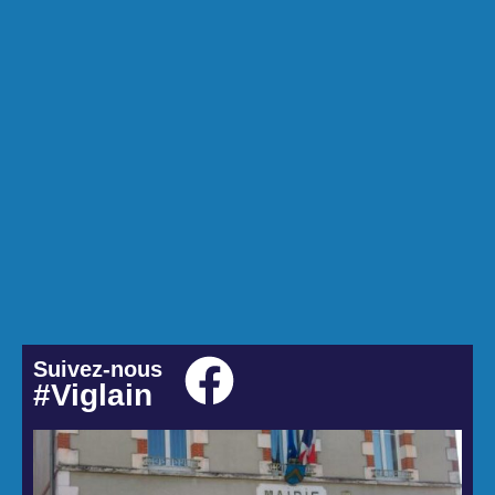
Suivez-nous
#Viglain